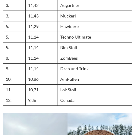
3.
11,43
Augärtner
3.
11,43
Muckerl
5.
11,29
Hawidere
5.
11,14
Techno Ultimate
5.
11,14
Bim Stoli
8.
11,14
ZomBees
9.
11,14
Dreh und Trink
10.
10,86
AmPullen
11.
10,71
Lok Stoli
12.
9,86
Cenada