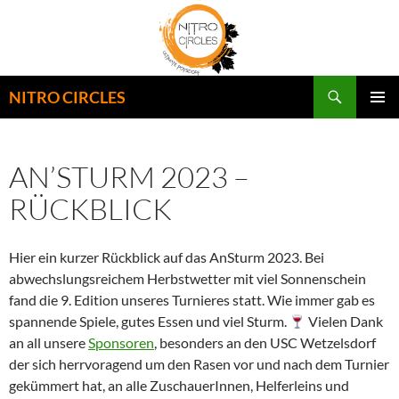
Zum
Inhalt
springen
Suchen
NITRO CIRCLES
PRIMÄR
MENÜ
AN’STURM 2023 –
RÜCKBLICK
Hier ein kurzer Rückblick auf das AnSturm 2023. Bei
abwechslungsreichem Herbstwetter mit viel Sonnenschein
fand die 9. Edition unseres Turnieres statt. Wie immer gab es
spannende Spiele, gutes Essen und viel Sturm.
Vielen Dank
an all unsere
Sponsoren
, besonders an den USC Wetzelsdorf
der sich herrvoragend um den Rasen vor und nach dem Turnier
gekümmert hat, an alle ZuschauerInnen, Helferleins und