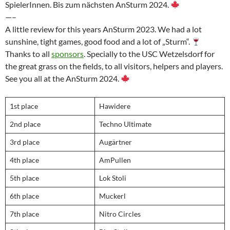
SpielerInnen. Bis zum nächsten AnSturm 2024.
—–
A little review for this years AnSturm 2023. We had a lot
sunshine, tight games, good food and a lot of „Sturm“.
Thanks to all
sponsors
. Specially to the USC Wetzelsdorf for
the great grass on the fields, to all visitors, helpers and players.
See you all at the AnSturm 2024.
1st place
Hawidere
2nd place
Techno Ultimate
3rd place
Augärtner
4th place
AmPullen
5th place
Lok Stoli
6th place
Muckerl
7th place
Nitro Circles