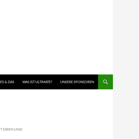
IES & DAS
WAS IST ULTIMATE?
UNSERE SPONSOREN
IT DREH UND