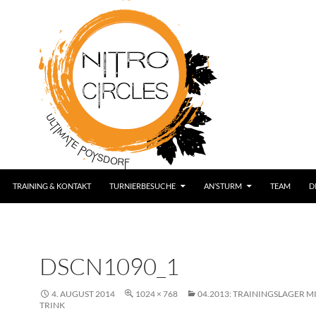
TRAINING & KONTAKT
TURNIERBESUCHE
AN’STURM
TEAM
D
DSCN1090_1
4. AUGUST 2014
1024 × 768
04.2013: TRAININGSLAGER M
TRINK