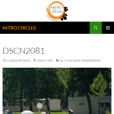
Zum
Inhalt
springen
Suchen
NITRO CIRCLES
PRIMÄR
MENÜ
DSCN2081
4. AUGUST 2014
1024 × 768
26.-27.04.2014: SANDSPLASH