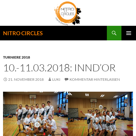
Zum
Inhalt
springen
Suchen
NITRO CIRCLES
PRIMÄR
MENÜ
TURNIERE 2018
10.-11.03.2018: INND’OR
21. NOVEMBER 2018
LUKI
KOMMENTAR HINTERLASSEN