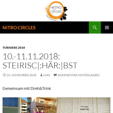
Zum
Inhalt
springen
Suchen
NITRO CIRCLES
PRIMÄR
MENÜ
TURNIERE 2018
10.-11.11.2018:
STEIRISC|:HÄR:|BST
21. NOVEMBER 2018
LUKI
KOMMENTAR HINTERLASSEN
Gemeinsam mit Dreh&Trink