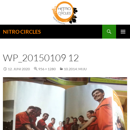
Zum
Inhalt
springen
Suchen
NITRO CIRCLES
PRIMÄR
MENÜ
WP_20150109 12
12. JUNI 2020
956 × 1280
10.2014: MIJU