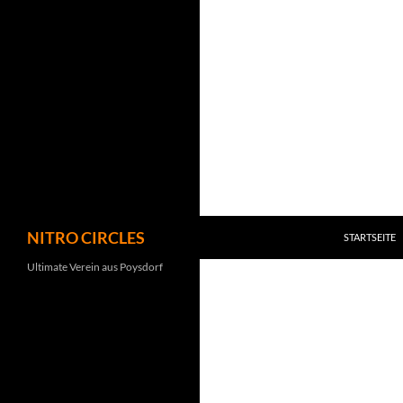
Zum
Inhalt
springen
Suchen
NITRO CIRCLES
STARTSEITE
Ultimate Verein aus Poysdorf