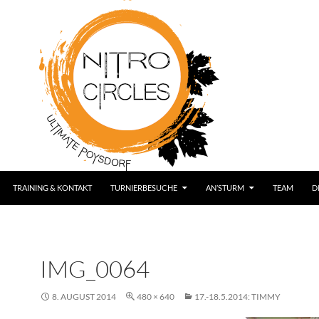
TRAINING & KONTAKT
TURNIERBESUCHE
AN’STURM
TEAM
D
IMG_0064
8. AUGUST 2014
480 × 640
17.-18.5.2014: TIMMY