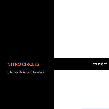
Zum
Inhalt
springen
Suchen
NITRO CIRCLES
STARTSEITE
Ultimate Verein aus Poysdorf