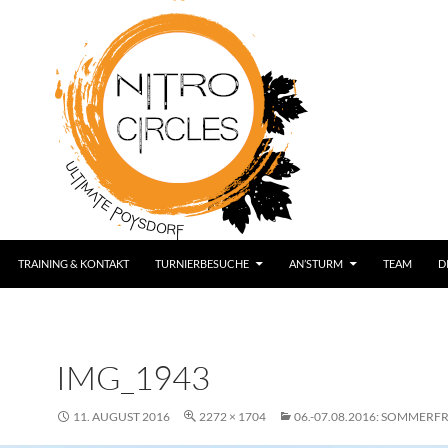
TRAINING & KONTAKT
TURNIERBESUCHE
AN’STURM
TEAM
D
IMG_1943
11. AUGUST 2016
2272 × 1704
06.-07.08.2016: SOMMERF