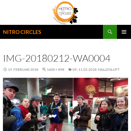
Zum
Inhalt
springen
Suchen
NITRO CIRCLES
PRIMÄR
MENÜ
IMG-20180212-WA0004
19. FEBRUAR 2018
1600 × 898
09.-11.02.2018: HALLENLUFT