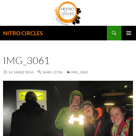
Zum
Inhalt
springen
Suchen
NITRO CIRCLES
PRIMÄR
MENÜ
IMG_3061
14. MÄRZ 2016
3648 × 2736
IMG_3061