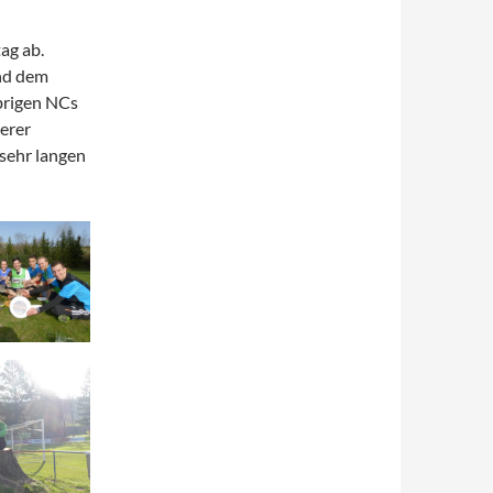
ag ab.
und dem
brigen NCs
erer
 sehr langen