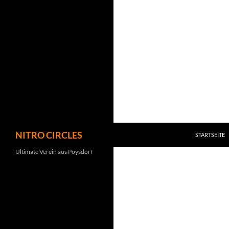
Zum
Inhalt
springen
Suchen
NITRO CIRCLES
STARTSEITE
Ultimate Verein aus Poysdorf