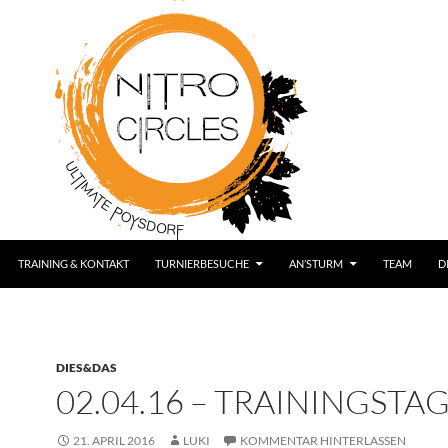
TRAINING & KONTAKT
TURNIERBESUCHE
AN’STURM
TEAM
D
DIES&DAS
02.04.16 – TRAININGSTA
21. APRIL 2016
LUKI
KOMMENTAR HINTERLASSEN